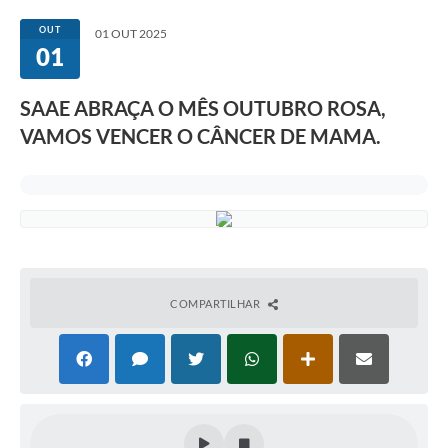
Ouvidoria
OUT
01 OUT 2025
01
Legislação
OBRAS
SAAE ABRAÇA O MÊS OUTUBRO ROSA,
VAMOS VENCER O CÂNCER DE MAMA.
Editais
Links Relacionados
Arquivos Download
Institucional
Principal
COMPARTILHAR
Notícias
Contato
Área Restrita / Funcionários