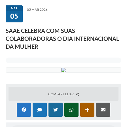
Ouvidoria
MAR
05 MAR 2026
05
Legislação
OBRAS
SAAE CELEBRA COM SUAS
COLABORADORAS O DIA INTERNACIONAL
Editais
DA MULHER
Links Relacionados
Arquivos Download
Institucional
Principal
Notícias
COMPARTILHAR
Contato
Área Restrita / Funcionários