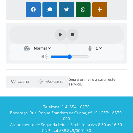
Seja o primeiro a curtir este
GOSTEI
NÃO GOSTEI
serviço.
Telefone: (14) 3541-0270
Endereço: Rua: Roque Francisco da Cunha, nº 19 | CEP: 16370-
000
Atendimento de Segunda-feira a Sexta-feira das 8:30 as 16:30.
CNPJ: 44.558.849/0001-50