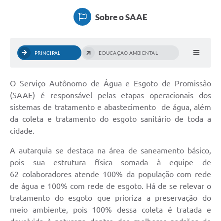
Ouvidoria
Sobre o SAAE
Legislação
OBRAS
PRINCIPAL
EDUCAÇÃO AMBIENTAL
Editais
O Serviço Autônomo de Água e Esgoto de Promissão
Links Relacionados
(SAAE) é responsável pelas etapas operacionais dos
Arquivos Download
sistemas de tratamento e abastecimento de água, além
da coleta e tratamento do esgoto sanitário de toda a
Institucional
cidade.
Principal
A autarquia se destaca na área de saneamento básico,
pois sua estrutura física somada à equipe de
Notícias
62 colaboradores atende 100% da população com rede
Contato
de água e 100% com rede de esgoto. Há de se relevar o
tratamento do esgoto que prioriza a preservação do
Área Restrita / Funcionários
meio ambiente, pois 100% dessa coleta é tratada e